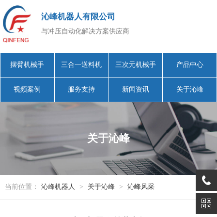
沁峰机器人有限公司
与冲压自动化解决方案供应商
摆臂机械手
三合一送料机
三次元机械手
产品中心
视频案例
服务支持
新闻资讯
关于沁峰
关于沁峰
当前位置：
沁峰机器人
>
关于沁峰
>
沁峰风采